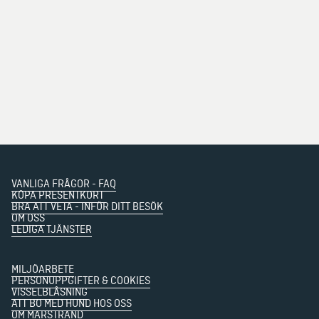
VANLIGA FRÅGOR - FAQ
KÖPA PRESENTKORT
BRA ATT VETA - INFÖR DITT BESÖK
OM OSS
LEDIGA TJÄNSTER
MILJÖARBETE
PERSONUPPGIFTER & COOKIES
VISSELBLÅSNING
ATT BO MED HUND HOS OSS
OM MARSTRAND