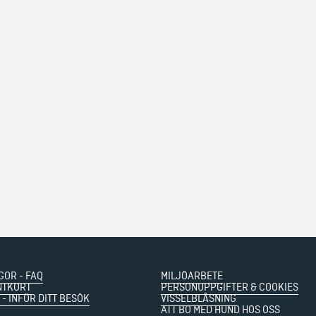
GOR - FAQ
MILJÖARBETE
NTKORT
PERSONUPPGIFTER & COOKIES
 - INFÖR DITT BESÖK
VISSELBLÅSNING
ATT BO MED HUND HOS OSS