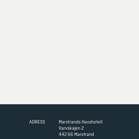
ADRESS
Marstrands Havshotell

Varvskajen 2

442 66 Marstrand