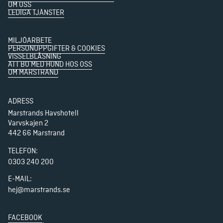
OM OSS
LEDIGA TJÄNSTER
MILJÖARBETE
PERSONUPPGIFTER & COOKIES
VISSELBLÅSNING
ATT BO MED HUND HOS OSS
OM MARSTRAND
ADRESS
Marstrands Havshotell

Varvskajen 2

442 66 Marstrand
TELEFON
:
0303 240 200
E-MAIL:
hej@marstrands.se
FACEBOOK