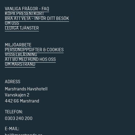
VANLIGA FRÅGOR - FAQ
KÖPA PRESENTKORT
BRA ATT VETA - INFÖR DITT BESÖK
OM OSS
LEDIGA TJÄNSTER
MILJÖARBETE
PERSONUPPGIFTER & COOKIES
VISSELBLÅSNING
ATT BO MED HUND HOS OSS
OM MARSTRAND
ADRESS
Marstrands Havshotell

Varvskajen 2

442 66 Marstrand
TELEFON
:
0303 240 200
E-MAIL: