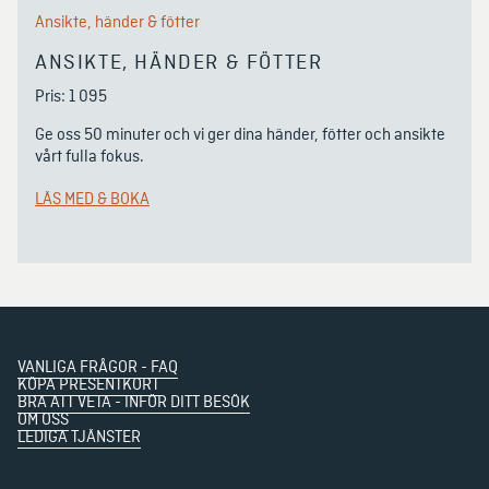
Ansikte, händer & fötter
ANSIKTE, HÄNDER & FÖTTER
Pris: 1 095
Ge oss 50 minuter och vi ger dina händer, fötter och ansikte 
vårt fulla fokus. 
LÄS MED & BOKA
VANLIGA FRÅGOR - FAQ
KÖPA PRESENTKORT
BRA ATT VETA - INFÖR DITT BESÖK
OM OSS
LEDIGA TJÄNSTER