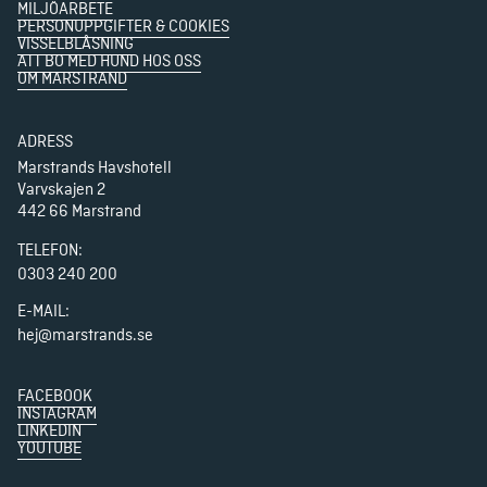
MILJÖARBETE
PERSONUPPGIFTER & COOKIES
VISSELBLÅSNING
ATT BO MED HUND HOS OSS
OM MARSTRAND
ADRESS
Marstrands Havshotell

Varvskajen 2

442 66 Marstrand
TELEFON
:
0303 240 200
E-MAIL:
hej@marstrands.se
FACEBOOK
INSTAGRAM
LINKEDIN
YOUTUBE